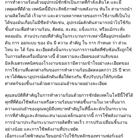
การทําความร้อนด้วยอุปกรณ์ชักชักเป็นภาคที่กําลังเติบโต และมี
เหตุผลที่ดีด้วย เทคนิคนี้มีประสิทธิภาพด้านพลังงาน ทันใจ สามารถนํา
มาผลิตใหม่ได้ เร็วมาก และความหลากหลายของการใช้งานที่เป็นไป
ได้ของมันเกือบไม่มีขีดจํากัดเช่น, อุปกรณ์ผลักดันสามารถนําไปใช้กับ
ชิ้นส่วนเพื่อทําความร้อน, ติดต่อ, สะสม, แข็งแกร่ง, หรือแม้กระทั่ง
หลอมมัน. ส่วนประกอบที่สําคัญในกระบวนการเหล่านี้คืออุปกรณ์ผลัก
ดัน.การ ออกแบบ ของ มัน มี ความ สําคัญ ใน การ กําหนด ว่า ส่วน
ไหน จะ ได้ ร้อน ละเอียดดังนั้นกระบวนการการผลิตที่ซับซ้อนจึงถูกใช้
ในการผลิตเครื่องมือกลางนี้ ด้วยความละเอียดของส่วนสิบของ
มิลลิเมตรเทคนิคของโรงงานของเรามีความเข้าใจอย่างละเอียดของ
การใช้งานที่แตกต่างกันของการทําความร้อนอัดตลอดกว่า 25 ปี พวก
เขาได้พัฒนาอุปกรณ์ผลักดันเพื่อให้ตรงกัน ซึ่งปรับปรุงให้กับกณิต
ศาสตร์ของชิ้นงานด้วยความแม่นยําขนาดอย่างละเอียด
คุณสมบัติที่สําคัญในการทําความร้อนด้วยการชักยัดเทคโนโลยีนี้ใช้ได้
ทุกที่ที่ต้องใช้พลังงานหรือความร้อนมากต่อชิ้นงานในเวลาสั้นมาก.
ความแม่นยําของอุณหภูมิมีบทบาทสําคัญในที่นี้และมักเป็นกระบวน
การที่สําคัญและลักษณะสนามแม่เหล็กนอกจากนี้ การใช้พลังงานผ่าน
การนํามาประกันกระบวนการผลิตที่รวดเร็ว การปรับเปลี่ยนชิ้นงาน
อย่างน้อย และการใช้พลังงานที่ประหยัด
เมื่อกระแสไฟฟ้าหมุนเวียนถูกนําไปใช้กับหลักของทรานฟอร์เมอร์