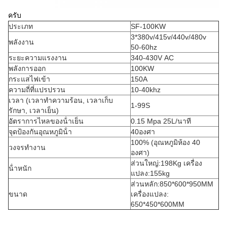
ครับ
ประเภท
SF-100KW
3*380v/415v/440v/480v
พลังงาน
50-60hz
ระยะความแรงงาน
340-430V AC
พลังการออก
100KW
กระแสไฟเข้า
150A
ความถี่ที่แปรปรวน
10-40khz
เวลา (เวลาทําความร้อน, เวลาเก็บ
1-99S
รักษา, เวลาเย็น)
อัตราการไหลของน้ําเย็น
0.15 Mpa 25L/นาที
จุดป้องกันอุณหภูมิน้ํา
40องศา
100% (อุณหภูมิห้อง 40
วงจรทํางาน
องศา)
ส่วนใหญ่:198Kg เครื่อง
น้ําหนัก
แปลง:155kg
ส่วนหลัก:850*600*950MM
ขนาด
เครื่องแปลง:
650*450*600MM