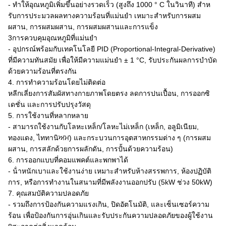
- ทําให้อุณหภูมิเพิ่มขึ้นอย่างรวดเร็ว (สูงถึง 1000 ° C ในวินาที) สําห
รับการประมวลผลทางความร้อนที่แม่นยํา เหมาะสําหรับการผสม
ผสาน, การผสมผสาน, การผสมผสานและการแข็ง
3การควบคุมอุณหภูมิที่แม่นยํา
- อุปกรณ์พร้อมกับเทคโนโลยี PID (Proportional-Integral-Derivative)
ที่มีความทันสมัย เพื่อให้มีความแม่นยํา ± 1 °C, รับประกันผลการบําบัด
ด้วยความร้อนที่ตรงกัน
4. การทําความร้อนโดยไม่ติดต่อ
หลีกเลี่ยงการสัมผัสทางกายภาพโดยตรง ลดการปนเปื้อน, การออกซิ
เดชั่น และการปรับปรุงวัสดุ
5. การใช้งานที่หลากหลาย
- สามารถใช้งานกับโลหะเหล็ก/โลหะไม่เหล็ก (เหล็ก, อลูมิเนียม,
ทองแดง, ไททานิਅਮ) และกระบวนการอุตสาหกรรมต่าง ๆ (การผสม
ผสาน, การสลักด้วยการผลักดัน, การปั้นด้วยความร้อน)
6. การออกแบบที่คอมแพคต์และพกพาได้
- น้ําหนักเบาและใช้งานง่าย เหมาะสําหรับห้างสรรพการ, ห้องปฏิบัติ
การ, หรือการทํางานในสนามที่มีพลังงานออกปรับ (5kW ช่วง 50kW)
7. คุณสมบัติความปลอดภัย
- รวมถึงการป้องกันความแรงเกิน, ปิดอัตโนมัติ, และเซ็นเซอร์ความ
ร้อน เพื่อป้องกันการอุ่นเกินและรับประกันความปลอดภัยของผู้ใช้งาน