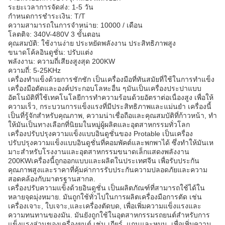
ระยะเวลาการจัดส่ง: 1-5 วัน
กําหนดการชําระเงิน: T/T
ความสามารถในการจําหน่าย: 10000 / เดือน
โลตติจ: 340V-480V 3 ขั้นตอน
คุณสมบัติ: ใช้งานง่าย ประหยัดพลังงาน ประสิทธิภาพสูง
ขนาดโค้ลอินดูชั่น: ปรับแต่ง
พลังงาน: ความถี่เสียงสูงสุด 200KW
ความถี่: 5-25KHz
เครื่องทําแข็งด้วยการชักชัก เป็นเครื่องมือที่ทันสมัยที่ใช้ในการทําแข็ง
เครื่องมือตัดและองค์ประกอบโลหะอื่น ๆมันเป็นเครื่องประปาแบบ
อัตโนมัติที่ใช้เทคโนโลยีการทําความร้อนด้วยอัตราต่อเนื่องสูง เพื่อให้
ความเร็ว, กระบวนการแข็งแรงที่มีประสิทธิภาพและแม่นยํา เครื่องนี้
เป็นที่รู้จักสําหรับคุณภาพ, ความน่าเชื่อถือและคุณสมบัติที่ก้าวหน้า, ทํา
ให้มันเป็นทางเลือกที่นิยมในหมู่ผู้ผลิตและอุตสาหกรรมทั่วโลก
เครื่องปรับปรุงความแข็งแบบอินดูชั่นของ Protable เป็นเครื่อง
ปรับปรุงความแข็งแบบอินดูชั่นที่คอมพัคต์และพกพาได้ ซึ่งทําให้มันเห
มาะสําหรับโรงงานและอุตสาหกรรมขนาดเล็กแสดงพลังงาน
200KWเครื่องนี้ถูกออกแบบและผลิตในประเทศจีน เพื่อรับประกัน
คุณภาพสูงและราคาที่คุ้มค่าการรับประกันความปลอดภัยและความ
สอดคล้องกับมาตรฐานสากล.
เครื่องปรับความแข็งด้วยอินดูชั่น เป็นผลิตภัณฑ์ที่สามารถใช้ได้ใน
หลายจุดมุ่งหมาย. มันถูกใช้ทั่วไปในการผลิตเครื่องมือการตัด เช่น
เครื่องเจาะ, ใบเจาะ,และเครื่องตัดบด, เพื่อเพิ่มความแข็งแรงและ
ความทนทานของมัน. มันยังถูกใช้ในอุตสาหกรรมรถยนต์สําหรับการ
แข็งแรงส่วนของเครื่องยนต์ เช่น เกียร์, แกนและหมุน, เพื่อเพิ่มความ