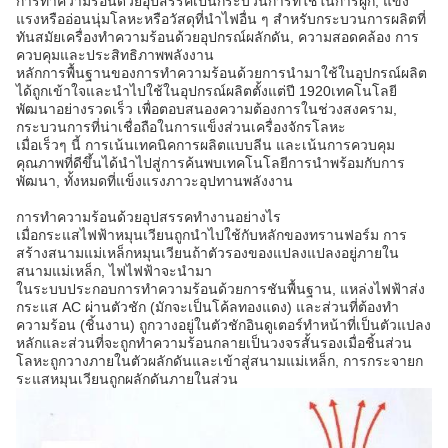
การทําความร้อนด้วยอุปสรรคเป็นกระบวนการที่ใช้ในการผูก, แข็ง
แรงหรืออ่อนนุ่มโลหะหรือวัสดุที่นําไฟอื่น ๆ สําหรับกระบวนการผลิตที่
ทันสมัยเครื่องทําความร้อนด้วยอุปกรณ์ผลักดัน, ความสอดคล้อง การ
ควบคุมและประสิทธิภาพพลังงาน
หลักการพื้นฐานของการทําความร้อนด้วยการนํามาใช้ในอุปกรณ์ผลิต
ได้ถูกเข้าใจและนําไปใช้ในอุปกรณ์ผลิตตั้งแต่ปี 1920เทคโนโลยี
พัฒนาอย่างรวดเร็ว เพื่อตอบสนองความต้องการในช่วงสงคราม,
กระบวนการที่น่าเชื่อถือในการแข็งส่วนเครื่องจักรโลหะ
เมื่อเร็วๆ นี้ การเน้นเทคนิคการผลิตแบบลีน และเน้นการควบคุม
คุณภาพที่ดีขึ้นได้นําไปสู่การค้นพบเทคโนโลยีการนําพร้อมกับการ
พัฒนา, ทั้งหมดที่แข็งแรงภาวะอุปทานพลังงาน
การทําความร้อนด้วยอุปสรรคทํางานอย่างไร
เมื่อกระแสไฟฟ้าหมุนเวียนถูกนําไปใช้กับหลักของทรานฟอร์ม การ
สร้างสนามแม่เหล็กหมุนเวียนถ้าตัวรองของแปลงแปลงอยู่ภายใน
สนามแม่เหล็ก, ไฟไฟฟ้าจะนํามา
ในระบบประกอบการทําความร้อนด้วยการชันพื้นฐาน, แหล่งไฟฟ้าส่ง
กระแส AC ผ่านตัวชัก (มักจะเป็นโค้ลทองแดง) และส่วนที่ต้องทํา
ความร้อน (ชิ้นงาน) ถูกวางอยู่ในตัวชักอินดูเตอร์ทําหน้าที่เป็นตัวแปลง
หลักและส่วนที่จะถูกทําความร้อนกลายเป็นวงจรสั้นรองเมื่อชิ้นส่วน
โลหะถูกวางภายในตัวผลักดันและเข้าสู่สนามแม่เหล็ก, การกระจายก
ระแสหมุนเวียนถูกผลักดันภายในส่วน