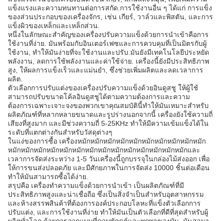
แข็งแรงและความทนทานต่อการสกัด.การใช้งานอื่น ๆ ได้แก่ การแข็ง
ของส่วนประกอบของเครื่องจักร, เช่น เกียร์, วาล์วและพิสตัน, และการ
แข็งผิวของเหล็กและเหล็กส่วน.
หนึ่งในลักษณะสําคัญของเครื่องปรับความแข็งด้วยการนําเข้าคือการ
ใช้งานที่ง่าย. มันพร้อมกับอินเตอร์เฟซและการควบคุมที่เป็นมิตรกับผู้
ใช้งาน, ทําให้มันง่ายที่จะใช้งานและปรับ.มันยังมีเทคโนโลยีประหยัด
พลังงาน, ลดการใช้พลังงานและค่าใช้จ่าย. เครื่องนี้ยังมีประสิทธิภาพ
สูง, ให้ผลการแข็งเร็วและแม่นยํา, ซึ่งช่วยเพิ่มผลิตและลดเวลาการ
ผลิต.
ตัวเลือกการปรับแต่งของเครื่องปรับความแข็งด้วยอินดูสชู ให้ผู้ใช้
สามารถปรับขนาดโค้ลอินดูสชูได้ตามความต้องการและความ
ต้องการเฉพาะเจาะจงของพวกเขาคุณสมบัตินี้ทําให้มันเหมาะสําหรับ
ผลิตภัณฑ์ที่หลากหลายขนาดและรูปร่างนอกจากนี้ เครื่องยังใช้ความถี่
เสียงที่สูงมาก และมีช่วงความถี่ 5-25KHz ทําให้มีความเข้มแข็งได้ใน
ระดับที่แตกต่างกันสําหรับวัสดุต่างๆ
ในแง่ของการซื้อ เครื่องหมักหมักหมักหมักหมักหมักหมักหมักหมักหมัก
หมักหมักหมักหมักหมักหมักหมักหมักหมักหมักหมักหมักหมักหมักและ
เวลาการจัดส่งระหว่าง 1-5 วันเครื่องนี้ถูกบรรจุในกล่องไม้ส่งออก เพื่อ
ให้การขนส่งปลอดภัย และมีศักยภาพในการจัดส่ง 10000 ชิ้นต่อเดือน
ทําให้มันสามารถซื้อได้ง่าย.
สรุปคือ เครื่องทําความแข็งด้วยการนําเข้า เป็นผลิตภัณฑ์ที่มี
ประสิทธิภาพสูงและน่าเชื่อถือ ซึ่งเป็นสิ่งจําเป็นสําหรับอุตสาหกรรม
และห้างสรรพสินค้าที่ต้องการองค์ประกอบโลหะที่แข็งตัวเลือกการ
ปรับแต่ง, และการใช้งานที่ง่าย ทําให้มันเป็นตัวเลือกที่ดีที่สุดสําหรับผู้
ผลิตทั่วโลก ด้วยการออกแบบที่คอมพัคคต์และพกพาของมัน, มันสามา