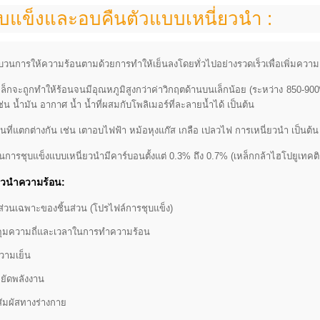
ุบแข็งและอบคืนตัวแบบเหนี่ยวนำ :
บวนการให้ความร้อนตามด้วยการทำให้เย็นลงโดยทั่วไปอย่างรวดเร็วเพื่อเพิ่มควา
 เหล็กจะถูกทำให้ร้อนจนมีอุณหภูมิสูงกว่าค่าวิกฤตด้านบนเล็กน้อย (ระหว่าง 850-90
่น น้ำมัน อากาศ น้ำ น้ำที่ผสมกับโพลิเมอร์ที่ละลายน้ำได้ เป็นต้น
อนที่แตกต่างกัน เช่น เตาอบไฟฟ้า หม้อหุงแก๊ส เกลือ เปลวไฟ การเหนี่ยวนำ เป็นต้น
้ในการชุบแข็งแบบเหนี่ยวนำมีคาร์บอนตั้งแต่ 0.3% ถึง 0.7% (เหล็กกล้าไฮโปยูเทคติ
่ยวนำความร้อน:
ส่วนเฉพาะของชิ้นส่วน (โปรไฟล์การชุบแข็ง)
ุมความถี่และเวลาในการทำความร้อน
วามเย็น
ยัดพลังงาน
สัมผัสทางร่างกาย