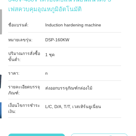
เฟสควบคุมอุณหภูมิอัตโนมัติ
ชื่อแบรนด์:
Induction hardening machine
หมายเลขรุ่น:
DSP-160KW
ปริมาณการสั่งซื้อ
1 ชุด
ขั้นต่ำ:
ราคา:
n
รายละเอียดบรรจุ
ส่งออกบรรจุภัณฑ์กล่องไม้
ภัณฑ์:
เงื่อนไขการชำระ
L/C, D/A, T/T, เวสเทิร์นยูเนี่ยน
เงิน: