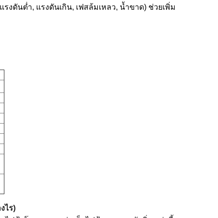
ดันต่ำ, แรงดันเกิน, เฟสล้มเหลว, น้ำขาด) ช่วยเพิ่ม
งไร)