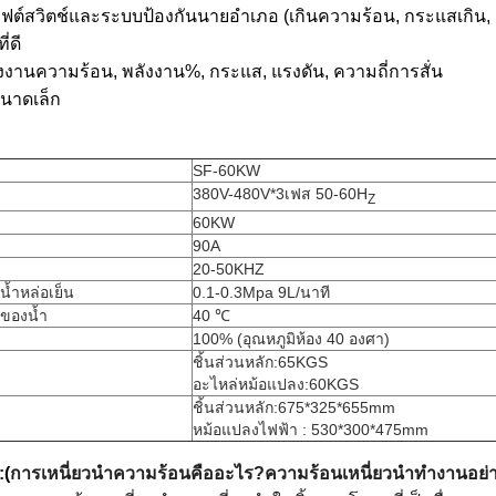
ต์สวิตช์และระบบป้องกันนายอำเภอ (เกินความร้อน, กระแสเกิน, แรง
่ดี
งานความร้อน, พลังงาน%, กระแส, แรงดัน, ความถี่การสั่น
ขนาดเล็ก
SF-60KW
380V-480V*3เฟส 50-60H
Z
60KW
90A
20-50KHZ
้ำหล่อเย็น
0.1-0.3Mpa 9L/นาที
ิของน้ำ
40 ℃
100% (อุณหภูมิห้อง 40 องศา)
ชิ้นส่วนหลัก:65KGS
อะไหล่หม้อแปลง:60KGS
ชิ้นส่วนหลัก:675*325*655mm
หม้อแปลงไฟฟ้า : 530*300*475mm
:
(
การเหนี่ยวนำความร้อนคืออะไร?ความร้อนเหนี่ยวนำทำงานอย่า