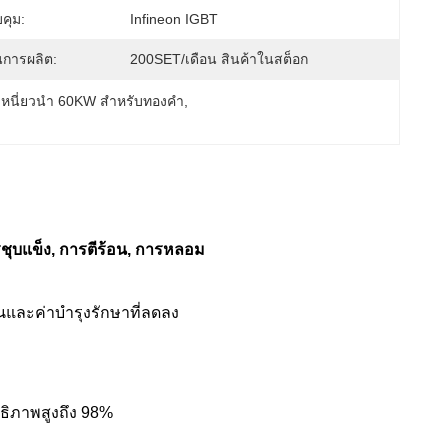
คุม:
Infineon IGBT
การผลิต:
200SET/เดือน สินค้าในสต็อก
หนี่ยวนำ 60KW สำหรับทองคำ
, 
ุบแข็ง, การตีร้อน, การหลอม
ึ้นและค่าบำรุงรักษาที่ลดลง
ธิภาพสูงถึง 98%