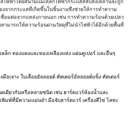
แสไฟฟ้าโดยสนามแม่เหล็กไฟฟ้ากระแสสลับสิ่งเหล่านี้จะถูก
่องจากกระแสที่เกิดขึ้นในชิ้นงานซึ่งช่วยให้การทำความ
รเชื่อมต่อจากแหล่งภายนอก เช่น การทำความร้อนด้วยเปลว
ามารถให้ความร้อนผ่านวัสดุที่ไม่นำไฟฟ้าได้อีกด้วยพื้นที่
นเหล็ก ทองแดงและทองเหลืองแท่ง แผ่นคูเปอร์ และอื่นๆ
่องมือเจาะ ใบเลื่อยอัลลอยด์ คัตเตอร์อัลลอยด์แข็ง คัตเตอร์
ดเดียวกันหรือหลายชนิด เช่น ฮาร์ดแวร์ห้องน้ำและ
มพ์ที่มีความแม่นยำ มือจับฮาร์ดแวร์ เครื่องตีไข่ โลหะ