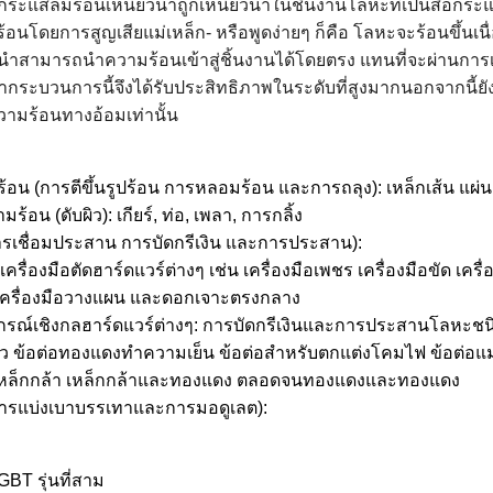
กระแสลมร้อนเหนี่ยวนำถูกเหนี่ยวนำในชิ้นงานโลหะที่เป็นสื่อกระ
อนโดยการสูญเสียแม่เหล็ก- หรือพูดง่ายๆ ก็คือ โลหะจะร้อนขึ้นเนื
วนำสามารถนำความร้อนเข้าสู่ชิ้นงานได้โดยตรง แทนที่จะผ่านกา
กระบวนการนี้จึงได้รับประสิทธิภาพในระดับที่สูงมากนอกจากนี้ยังส
ามร้อนทางอ้อมเท่านั้น
อน (การตีขึ้นรูปร้อน การหลอมร้อน และการถลุง): เหล็กเส้น แผ่
้อน (ดับผิว): เกียร์, ท่อ, เพลา, การกลิ้ง
การเชื่อมประสาน การบัดกรีเงิน และการประสาน):
ครื่องมือตัดฮาร์ดแวร์ต่างๆ เช่น เครื่องมือเพชร เครื่องมือขัด เครื
ร์ เครื่องมือวางแผน และดอกเจาะตรงกลาง
ปกรณ์เชิงกลฮาร์ดแวร์ต่างๆ: การบัดกรีเงินและการประสานโลหะชนิ
ว ข้อต่อทองแดงทำความเย็น ข้อต่อสำหรับตกแต่งโคมไฟ ข้อต่อแม่พิ
เหล็กกล้า เหล็กกล้าและทองแดง ตลอดจนทองแดงและทองแดง
ารแบ่งเบาบรรเทาและการมอดูเลต):
IGBT รุ่นที่สาม