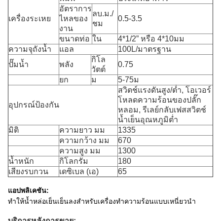
อัตราการ
ลบ.ม./
เครื่องระเหย
ไหลของ
0.5-3.5
ชม
งาน
ขนาดท่อ
ใน
4*1/2” หรือ 4*10มม
ความจุถังน้ำ
แอล
100L/มาตรฐาน
กิโล
ปั๊มน้ำ
พลัง
0.75
วัตต์
ยก
ม
5-75ม
สวิตช์แรงดันสูง/ต่ำ, โอเวอร์
โหลดความร้อนของปลั๊ก
อุปกรณ์ป้องกัน
หลอม, รีเลย์กลับเฟสสวิตช์
น้ำเย็นอุณหภูมิต่ำ
มิติ
ความยาว มม
1335
ความกว้าง มม
670
ความสูง มม
1300
น้ำหนัก
กิโลกรัม
180
เสียงรบกวน
เดซิเบล (เอ)
65
แอปพลิเคชัน:
ทำให้น้ำหล่อเย็นเย็นลงสำหรับเครื่องทำความร้อนแบบเหนี่ยวนำ
บริการหลังการขาย: