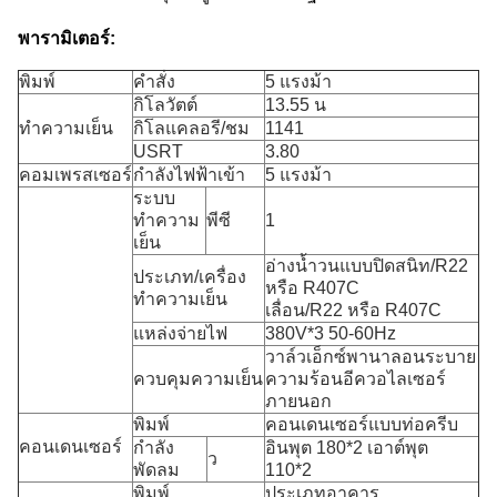
พารามิเตอร์:
พิมพ์
คำสั่ง
5 แรงม้า
กิโลวัตต์
13.55 น
ทำความเย็น
กิโลแคลอรี/ชม
1141
USRT
3.80
คอมเพรสเซอร์
กำลังไฟฟ้าเข้า
5 แรงม้า
ระบบ
ทำความ
พีซี
1
เย็น
อ่างน้ำวนแบบปิดสนิท/R22
ประเภท/เครื่อง
หรือ R407C
ทำความเย็น
เลื่อน/R22 หรือ R407C
แหล่งจ่ายไฟ
380V*3 50-60Hz
วาล์วเอ็กซ์พานาลอนระบาย
ควบคุมความเย็น
ความร้อนอีควอไลเซอร์
ภายนอก
พิมพ์
คอนเดนเซอร์แบบท่อครีบ
คอนเดนเซอร์
กำลัง
อินพุต 180*2 เอาต์พุต
ว
พัดลม
110*2
พิมพ์
ประเภทอาคาร