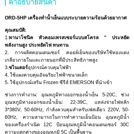
คำอธิบายสินค้า
ORD-5HP เครื่องทำน้ำเย็นแบบระบายความร้อนด้วยอากาศ
คุณสมบัติ:
1.
พานาโซนิค
หัวคอมเพรสเซอร์แบบสโครล " ประหยัด
พลังงานสูง ประหยัดไฟ ทนทาน
2. การผลิตคอนเดนเซอร์ คอยล์เย็นของบริษัทใช้ทองแดง
เกลียวภายในและภายนอกที่มีประสิทธิภาพสูง
3.
ชไนเดอร์
อุปกรณ์ควบคุมไฟฟ้า
4. ใช้แผงควบคุมอัจฉริยะไฟฟ้าขนาดเล็ก
5. ใช้อุปกรณ์เสริม Frozen ซีรีส์ EMERSON ที่นำเข้า
ช่วงการทำงาน: อุณหภูมิทางออกของน้ำเย็น 5-20C, ช่วง
อุณหภูมิทางออกของน้ำเย็น: 22-39C, แหล่งจ่ายไฟหลัก
3*380V, 50-60Hz, กำลังควบคุมสำหรับเฟสเดียว 220V, 50-
60Hz, ความสามารถในการทำความเย็นป้อน อุณหภูมิน้ำ
ของเครื่องกำเนิด 12C ป้อนอุณหภูมิน้ำคอนเดนเซอร์ 30C
ความแตกต่างของอุณหภูมิ 5C เป็นพื้นฐาน