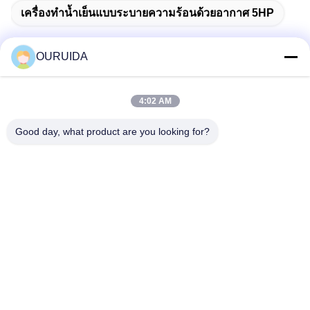
เครื่องทำน้ำเย็นแบบระบายความร้อนด้วยอากาศ 5HP
OURUIDA
ติดต่อด่วน
4:02 AM
Good day, what product are you looking for?
ที่อยู่
528225, No 7, B Area Shishan Town (Industrial Park),
Nanhai District, Foshan City, Guangdong Province, China.
โทรศัพท์
86-757-85518440-+86-13549425605
อีเมล
Joannabao@ordheater.com