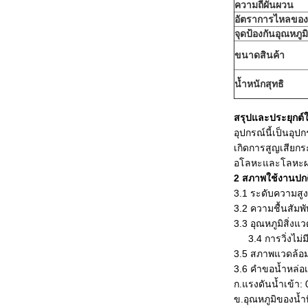
ความถี่ผันผวน
อัตราการไหลของน
จุดป้องกันอุณหภูม
ขนาดสินค้า
น้ำหนักสุทธิ
สรุปและประยุกต์ใ
อุปกรณ์นี้เป็นอ
เกิดการสูญเสียก
อโลหะและโลหะผส
2 สภาพใช้งานปกต
3.1 ระดับความสู
3.2 ความชื้นสัมพ
3.3 อุณหภูมิสิ
3.4 การวิ่งไม
3.5 สภาพแวดล้อม
3.6 คำขอน้ำหล่อเ
ก.แรงดันน้ำเข้า
ข.อุณหภูมิของน