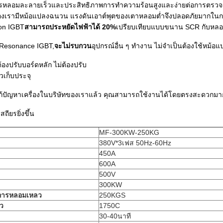
ารหลอมละลายเร็วและประสิทธิภาพการทำความร้อนสูงและง่ายต่อการตร
ของเรามีหม้อแปลงฉนวน แรงดันเอาต์พุตของเตาหลอมต่ำจึงปลอดภัยมากใ
eon IGBT
สามารถประหยัดไฟฟ้าได้ 20%
เปรียบเทียบแบบขนาน SCR กับห
ท Resonance IGBT,
จะไม่รบกวน
อุปกรณ์อื่น ๆ ทำงาน ไม่จำเป็นต้องใช้หม้อแ
ต้องปรับบอร์ดหลัก ไม่ต้องปรับ
วเก็บประจุ
าแก้ปัญหาเครื่องในบริษัทของเราแล้ว คุณสามารถใช้งานได้โดยตรงสะดวกมา
สถียรยิ่งขึ้น
MF-300KW-250KG
380V*3เฟส 50Hz-60Hz
450A
600A
500V
300KW
การหลอมเหลว
250KGS
ว
1750C
30-40นาที