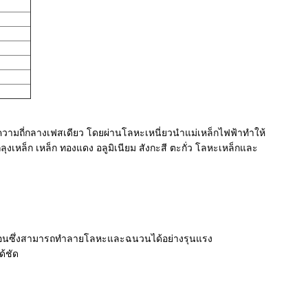
วามถี่กลางเฟสเดียว โดยผ่านโลหะเหนี่ยวนำแม่เหล็กไฟฟ้าทำให้
หล็ก เหล็ก ทองแดง อลูมิเนียม สังกะสี ตะกั่ว โลหะเหล็กและ
์กัดกร่อนซึ่งสามารถทำลายโลหะและฉนวนได้อย่างรุนแรง
้ชัด