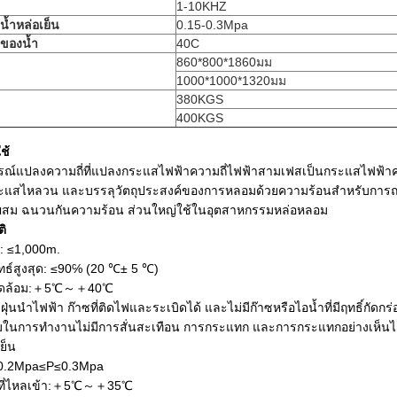
1-10KHZ
้ำหล่อเย็น
0.15-0.3Mpa
ิของน้ำ
40C
860*800*1860มม
1000*1000*1320มม
380KGS
400KGS
ช้
ุปกรณ์แปลงความถี่ที่แปลงกระแสไฟฟ้าความถี่ไฟฟ้าสามเฟสเป็นกระแสไฟฟ้าค
ระแสไหลวน และบรรลุวัตถุประสงค์ของการหลอมด้วยความร้อนสำหรับการถลุงเ
ม ฉนวนกันความร้อน ส่วนใหญ่ใช้ในอุตสาหกรรมหล่อหลอม
ิ
ง: ≤1,000m.
ัทธ์สูงสุด: ≤90℅ (20 ℃± 5 ℃)
่งแวดล้อม:＋5℃～＋40℃
่มีฝุ่นนำไฟฟ้า ก๊าซที่ติดไฟและระเบิดได้ และไม่มีก๊าซหรือไอน้ำที่มีฤทธิ
ในการทำงานไม่มีการสั่นสะเทือน การกระแทก และการกระแทกอย่างเห็นได
ย็น
: 0.2Mpa≤P≤0.3Mpa
้ำที่ไหลเข้า:＋5℃～＋35℃