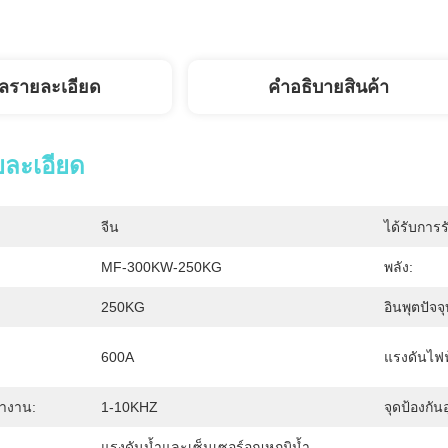
ูลรายละเอียด
คำอธิบายสินค้า
ยละเอียด
จีน
ได้รับการร
MF-300KW-250KG
พลัง:
250KG
อินพุตปัจจุ
600A
แรงดันไฟฟ
ทำงาน:
1-10KHZ
จุดป้องกัน
แรงดันน้ำและเซ็นเซอร์อุณหภูมิน้ำ