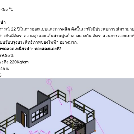
: <55 ℃
วนำ
การณ์ 22 ปีในการออกแบบและการผลิต ดังนั้นเราจึงมีประสบการณ์มากมาย
ต่างกันมีอัตราความสูงและเส้นผ่านศูนย์กลางต่างกัน อัตราส่วนการออกแบ
วยปรับปรุงประสิทธิภาพของไฟฟ้า อย่างมาก.
องขดลวดเหนี่ยวนำ: ทองแดงแดง
ที2
 99.95％
รงดึง 220Kg/cm
ย 45％
5