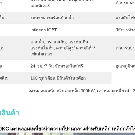
ำ:
ตัวประกอบ
และมิเตอร์
็น:
ระบายความร้อนด้วยน้ำ
แรงดันไฟ
Infineon IGBT
วิธีการทำ
ขาดน้ำ, กระแสเกิน, แรงดันเกิน, 
น:
แรงดันไฟต่ำ, ความถี่สูง/ ความถี่ต่ำ/
เวลารับปร
เฟสล้มเหลว
น:
24 ชม.*7 วัน จัดหาอะไหล่ฟรี
อุณหภูมิห
ลิต:
100 ชุด/เดือน มีสินค้าในสต๊อก
เตาหลอมเหนี่ยวนำเศษเหล็ก 300KW
, 
เตาหลอมเหนี่ยวนำ
สินค้า
G เตาหลอมเหนี่ยวนำความถี่ปานกลางสำหรับเหล็ก เหล็กกล้าไร