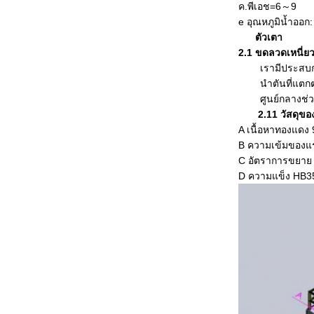
ค.พีเอช=6～9
e อุณหภูมิน้ำออก
ตัวเตา
2.1 ขดลวดเหนี่ย
เรามีประสบ
นำตันที่แตก
ศูนย์กลางช่
2.11 วัสดุข
A เนื้อหาทองแดง
B ความเข้มของแ
C อัตราการขยา
D ความแข็ง HB3